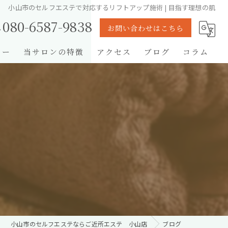
小山市のセルフエステで対応するリフトアップ施術 | 目指す理想の肌
080-6587-9838
お問い合わせはこちら
リー
当サロンの特徴
アクセス
ブログ
コラム
脱毛
痩身
光フォトフェイシャル
リフトアップ
メンズ
小山市のセルフエステならご近所エステ 小山店
ブログ